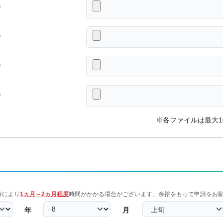
）
）
）
）
※各ファイルは最大1
容により
1ヵ月～2ヵ月程度
時間がかかる場合がございます。余裕をもって申請をお
年
月